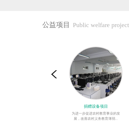
公益项目
Public welfare project
关爱贫困学生资助项目
“双线英语主题阅读”项目
巩固提高九年义务教育水平，深入
为贯彻落实《教育脱贫攻坚“十三
推进义务教育均衡发展，...
五”规划》，做好教育扶...